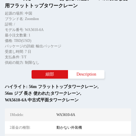
用フラットトップタワークレーン
起源の場所: 中国
ブランド名: Zoomlion
証明: /
モデル番号: WA5610-6A
最小注文数量: 1
価格: TBD(USD)
パッケージの詳細: 輸出パッケージ
受渡し時間: 7 日
支払条件: T/T
供給の能力: 制限なし
細部
Description
ハイライト:
56m フラットトップタワークレーン
,
56m ジブ 長さ 使われたタワークレーン
,
WA5610-6A 中古式平面タワークレーン
1Modelo:
WA5610-6A
2基金の種類:
動かない外装機