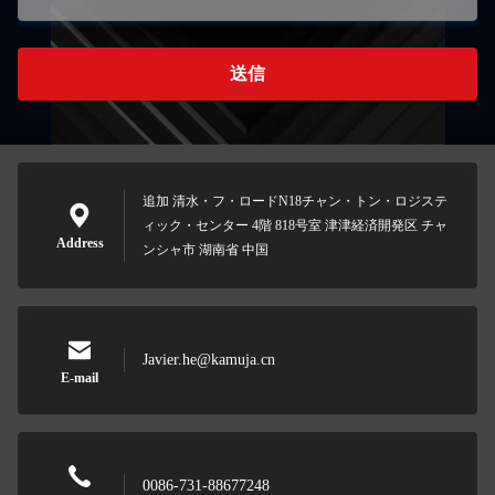
送信
追加 清水・フ・ロードN18チャン・トン・ロジステ
ィック・センター 4階 818号室 津津経済開発区 チャ
Address
ンシャ市 湖南省 中国
Javier.he@kamuja.cn
E-mail
0086-731-88677248