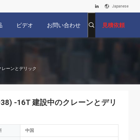
Japanese
品
ビデオ
お問い合わせ
見積依頼
設中のクレーンとデリック
038) -16T 建設中のクレーンとデリ
所
中国