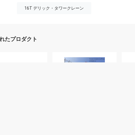
16T デリック・タワークレーン
れたプロダクト
0kg デリックタワーク
最大負荷 6 トン ルフィング
8
 18.6m ラジウム デ
塔 QTD80-6 クレーン 建物
ワー
ク建設
摩天楼
6