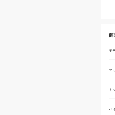
商
モ
マ
ト
ハ