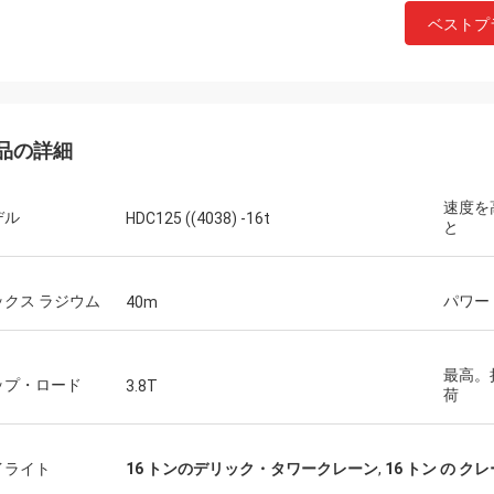
ベストプ
品の詳細
速度を
デル
HDC125 ((4038) -16t
と
ックス ラジウム
パワー
40m
最高。
ップ・ロード
3.8T
荷
イライト
16 トンのデリック・タワークレーン
,
16 トン の ク