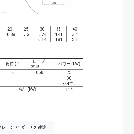
20
25
30
35
40
10.38
7.6
5.74
4.41
3.4
6.14
4.81
3.8
ロープ
負荷 (t)
パワー (kW)
容量
16
650
75
30
2×4で5
合計 (kW)
114
 クレーン と ダーリク 建設