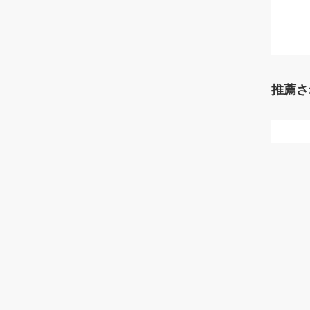
推薦さ
400
レーン
リッ