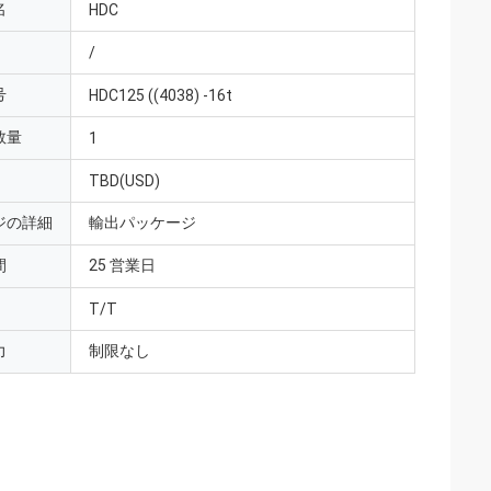
名
HDC
/
号
HDC125 ((4038) -16t
数量
1
TBD(USD)
ジの詳細
輸出パッケージ
間
25 営業日
T/T
力
制限なし