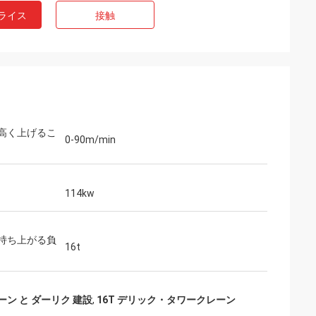
ライス
接触
高く上げるこ
0-90m/min
114kw
持ち上がる負
16t
レーン と ダーリク 建設
,
16T デリック・タワークレーン