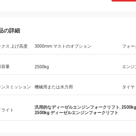
品の詳細
ックス 上げ高度
3000mm マストのオプション
フォー
荷容量
エンジ
2500kg
ランスミッション
機械用または水力用
タイヤ
汎用的なディーゼルエンジンフォークリフト
,
2500
イライト
2500kg ディーゼルエンジンフォークリフト