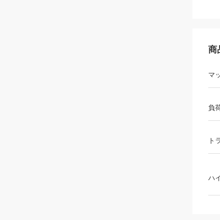
商
マ
負
ト
ハ