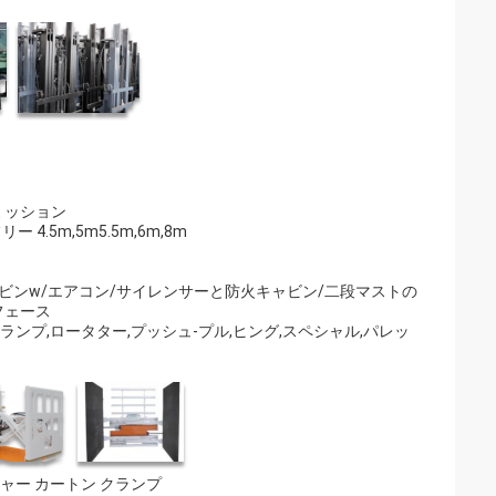
ミッション
ー 4.5m,5m5.5m,6m,8m
ャビンw/エアコン/サイレンサーと防火キャビン/二段マストの
フェース
ンプ,ロータター,プッシュ-プル,ヒング,スペシャル,パレッ
シャー カートン クランプ