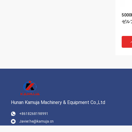
5000
ゼル
Hunan Kamuja Machinery & Equipment Co.,Ltd
+8618268198991
Javier.he@kamuja.cn
35
ト F