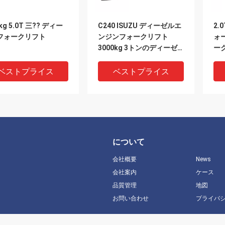
kg 5.0T 三?? ディー
C240 ISUZU ディーゼルエ
2.
フォークリフト
ンジンフォークリフト
ォ
3000kg 3トンのディーゼ
ーク
ルフォークリフト
ンK
ベストプライス
ベストプライス
について
会社概要
News
会社案内
ケース
品質管理
地図
お問い合わせ
プライバ
トンの重力フォークリフ
40T重型フォークリフト
IS
D350 カミングス
FD400 40000kg
ルフ