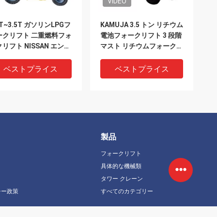
VIDEO
0T~3.5T ガソリンLPGフ
KAMUJA 3.5 トン リチウム
ークリフト 二重燃料フォ
電池フォークリフト 3 段階
リフト NISSAN エンジ
マスト リチウムフォークリ
21/K25
フト
ベストプライス
ベストプライス
製品
フォークリフト
具体的な機械類
タワー クレーン
シー政策
すべてのカテゴリー
UZU 3.5 トンのディーゼ
鉛酸電池 3000kgフォーク
ォークリフト 3500kg
リフト FE4P30Q 電池 電動