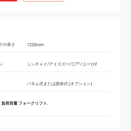
クの長さ
1220mm
ン
シンチャイ/アイズズー/三?? /ユーロV
パネム式または固体式 (オプション)
kg 負荷容量 フォークリフト
,