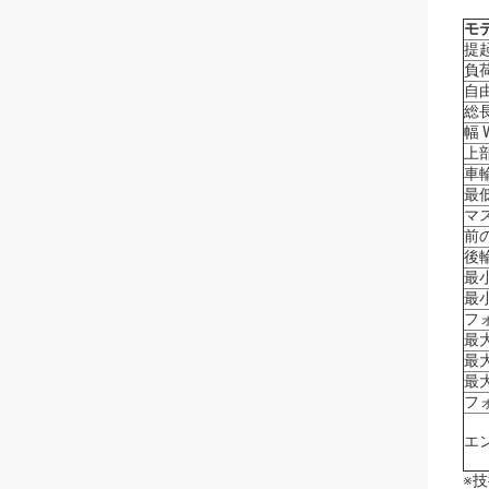
モ
提
負
自
総長
幅 
上
車輪
最
マス
前
後
最小
最
フォ
最大
最大
最大
フ
エ
※