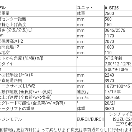
デル
ユニット
A-SF
25
起重量
体重
2500
荷センター距離
mm
500
由持ち上げ高度
mm
150
さ (分叉/分叉) L1
mm
3646/2576
W1
mm
1170
部保護高さH2
mm
2070
間距離 L2
mm
1600
低地空
mm
110
トから角度 (前/後) α/β
6/12 年齢
°
のタイヤ
7.00*12-12PR
輪
6.00*9-10PR
回転半径 (外側) R
mm
2240
小直角通路幅
mm
3970
ークサイズ L1/W2
mm
1070*100*45
動作速度 (全負荷/w/.o負荷)
速度は
17/19 年
上げ速度 (全負荷/w/o負荷)
mm/s
530/550
グレード可能性 (全負荷/w/.o負荷)
°
20/21
ォークリフトの重量
体重
3680
シンチャイC
ンジンモデル
EUROII/EUROIII
ISUZU C2
三?? S4
技術情報は更新方針によって異なります.変更は事前通知なしに行われます