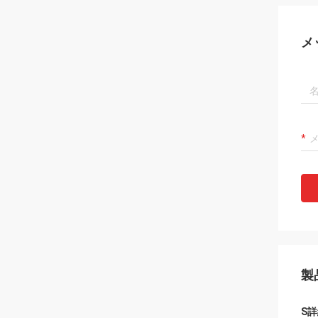
メ
製
S
詳