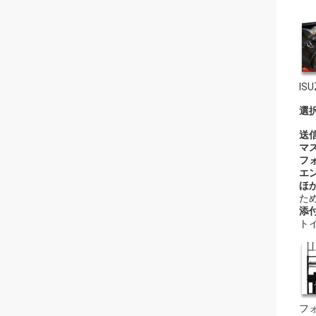
IS
選
送信
マス
フォ
エン
ほか
た
添
ト
フォ