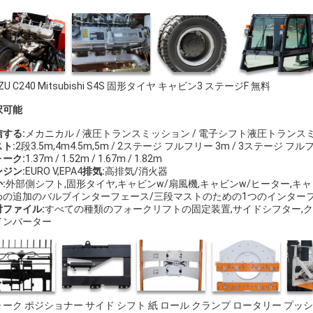
UZU C240 Mitsubishi S4S 固形タイヤ キャビン3 ステージF 無料
択可能
する:
メカニカル / 液圧トランスミッション / 電子シフト液圧トランス
ト:
2段3.5m,4m4.5m,5m / 2ステージ フルフリー 3m / 3ステージ フルフリ
ーク:
1.37m / 1.52m / 1.67m / 1.82m
ジン:
EURO V,EPA4
排気:
高排気/消火器
:
外部側シフト,固形タイヤ,キャビンw/扇風機,キャビンw/ヒーター,キ
めの追加のバルブインターフェース/三段マストのための1つのインター
付ファイル:
すべての種類のフォークリフトの固定装置,サイドシフター,クラ
インバーター
ーク ポジショナー サイド シフト 紙 ロール クランプ ロータリー プッ