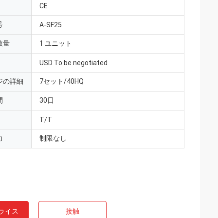
CE
号
A-SF25
数量
1 ユニット
USD To be negotiated
ジの詳細
7セット/40HQ
間
30日
T/T
力
制限なし
ライス
接触